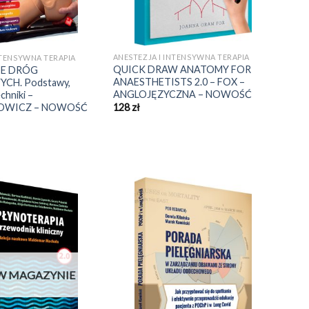
ANESTEZJA I INTENSYWNA TERAPIA
NTENSYWNA TERAPIA
QUICK DRAW ANATOMY FOR
IE DRÓG
ANAESTHETISTS 2.0 – FOX –
H. Podstawy,
ANGLOJĘZYCZNA – NOWOŚĆ
chniki –
OWICZ – NOWOŚĆ
128
zł
W MAGAZYNIE