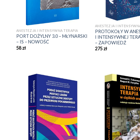
ANESTEZJA I INTENSYWN
ANESTEZJA I INTENSYWNA TERAPIA
PROTOKOŁY W ANES
PORT DOŻYLNY 3.0 – MŁYNARSKI
I INTENSYWNEJ TERAP
– IS – NOWOŚĆ
– ZAPOWIEDŹ
58
zł
275
zł