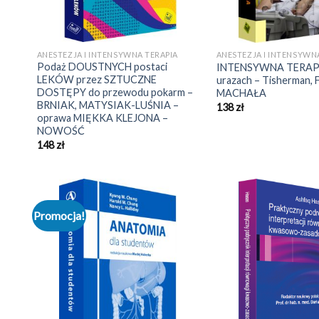
ANESTEZJA I INTENSYWNA TERAPIA
ANESTEZJA I INTENSYWN
Podaż DOUSTNYCH postaci
INTENSYWNA TERAPIA
LEKÓW przez SZTUCZNE
urazach – Tisherman, 
DOSTĘPY do przewodu pokarm –
MACHAŁA
BRNIAK, MATYSIAK-LUŚNIA –
138
zł
oprawa MIĘKKA KLEJONA –
NOWOŚĆ
148
zł
Promocja!