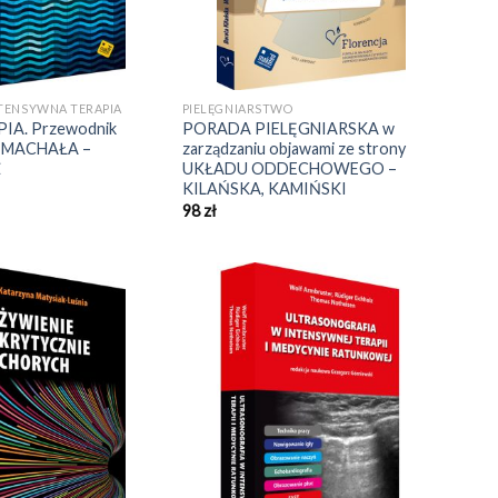
NTENSYWNA TERAPIA
PIELĘGNIARSTWO
IA. Przewodnik
PORADA PIELĘGNIARSKA w
0 – MACHAŁA –
zarządzaniu objawami ze strony
Ź
UKŁADU ODDECHOWEGO –
KILAŃSKA, KAMIŃSKI
98
zł