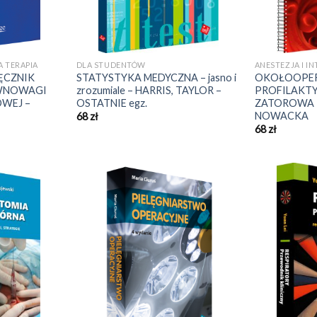
A TERAPIA
DLA STUDENTÓW
ANESTEZJA I I
ĘCZNIK
STATYSTYKA MEDYCZNA – jasno i
OKOŁOOPER
ÓWNOWAGI
zrozumiale – HARRIS, TAYLOR –
PROFILAKT
WEJ –
OSTATNIE egz.
ZATOROWA – 
NOWACKA
68
zł
68
zł