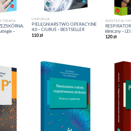
CHIRURGIA
A TERAPIA
ANESTEZJA I I
PIELĘGNIARSTWO OPERACYJNE
ZEZSKÓRNA.
RESPIRATORY
4.0 – CIURUŚ – BESTSELLER
rategie –
kliniczny – 
110
zł
120
zł