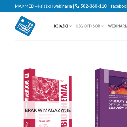
Skip
MAKMED ‒ książki i webinaria |
502-360-110
|
faceboo
to
content
KSIĄŻKI
USG OIT+SOR
WEBINARI
BRAK W MAGAZYNIE