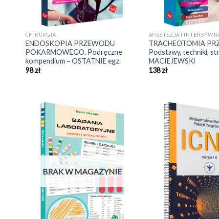
CHIRURGIA
ANESTEZJA I INTENSYWN
ENDOSKOPIA PRZEWODU
TRACHEOTOMIA PR
POKARMOWEGO. Podręczne
Podstawy, techniki, st
kompendium – OSTATNIE egz.
MACIEJEWSKI
98
zł
138
zł
BRAK W MAGAZYNIE