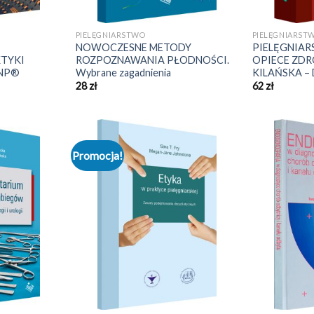
PIELĘGNIARSTWO
PIELĘGNIARST
NOWOCZESNE METODY
PIELĘGNIA
KTYKI
ROZPOZNAWANIA PŁODNOŚCI.
OPIECE ZDROW
CNP®
Wybrane zagadnienia
KILAŃSKA –
28
zł
62
zł
Promocja!