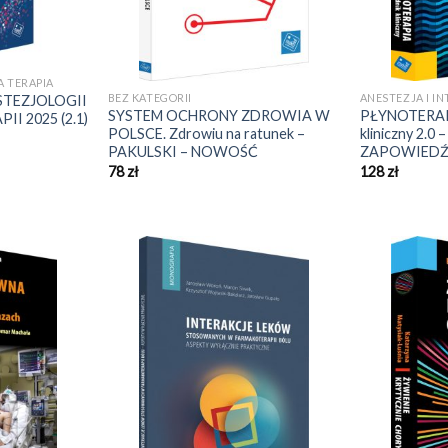
A TERAPIA
BEZ KATEGORII
ANESTEZJA I I
TEZJOLOGII
SYSTEM OCHRONY ZDROWIA W
PŁYNOTERAP
II 2025 (2.1)
POLSCE. Zdrowiu na ratunek –
kliniczny 2.
PAKULSKI – NOWOŚĆ
ZAPOWIED
78
zł
128
zł