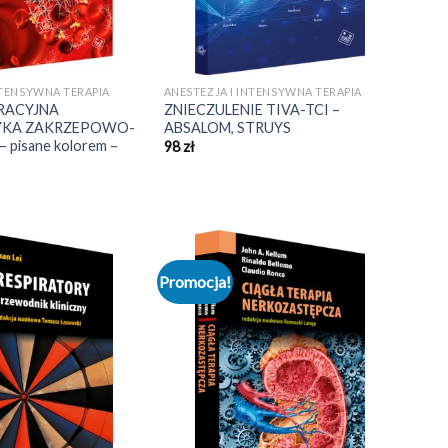
NTENSYWNA TERAPIA
ANESTEZJA I INTENSYWNA TERAPIA
ACYJNA
ZNIECZULENIE TIVA-TCI –
YKA ZAKRZEPOWO-
ABSALOM, STRUYS
pisane kolorem –
98
zł
Promocja!