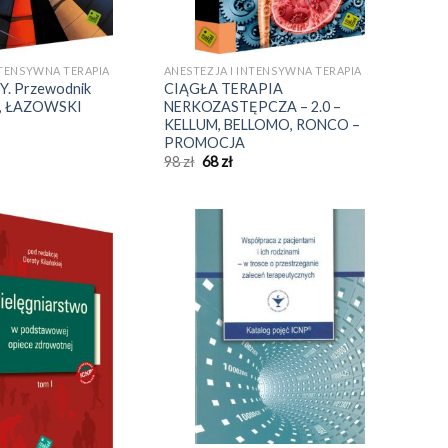
NTENSYWNA TERAPIA
ANESTEZJA I INTENSYWNA TERAPIA
. Przewodnik
CIĄGŁA TERAPIA
LEI, ŁAZOWSKI
NERKOZASTĘPCZA – 2.0 –
KELLUM, BELLOMO, RONCO –
PROMOCJA
Pierwotna
Aktualna
98
zł
68
zł
cena
cena
wynosiła:
wynosi:
98 zł.
68 zł.