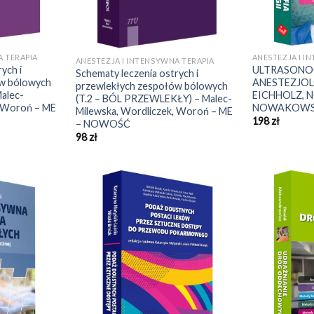
A TERAPIA
ANESTEZJA I I
ANESTEZJA I INTENSYWNA TERAPIA
ych i
ULTRASONO
Schematy leczenia ostrych i
ów bólowych
ANESTEZJOL
przewlekłych zespołów bólowych
alec-
EICHHOLZ, N
(T.2 – BÓL PRZEWLEKŁY) – Malec-
, Woroń – ME
NOWAKOWSKI
Milewska, Wordliczek, Woroń – ME
198
zł
– NOWOŚĆ
98
zł