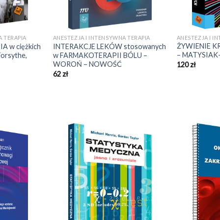
ANESTEZJA I I
A TERAPIA
ANESTEZJA I INTENSYWNA TERAPIA
ŻYWIENIE K
 w ciężkich
INTERAKCJE LEKÓW stosowanych
– MATYSIAK
Forsythe,
w FARMAKOTERAPII BÓLU –
WOROŃ – NOWOŚĆ
120
zł
62
zł