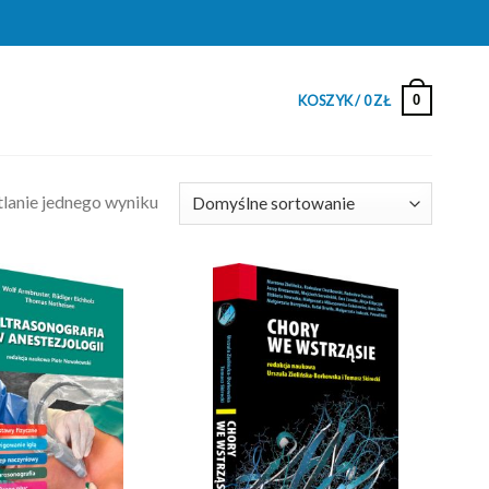
0
KOSZYK /
0
ZŁ
lanie jednego wyniku