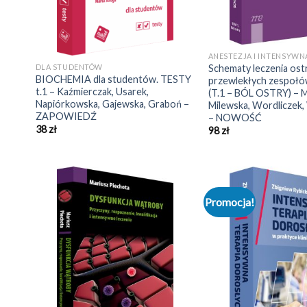
ANESTEZJA I INTENSYWN
DLA STUDENTÓW
Schematy leczenia ostr
BIOCHEMIA dla studentów. TESTY
przewlekłych zespoł
t.1 – Kaźmierczak, Usarek,
(T.1 – BÓL OSTRY) – M
Napiórkowska, Gajewska, Graboń –
Milewska, Wordliczek
ZAPOWIEDŹ
– NOWOŚĆ
38
zł
98
zł
Promocja!