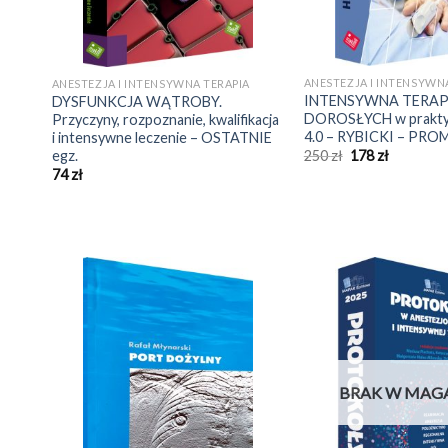
ANESTEZJA I INTENSYWN
ANESTEZJA I INTENSYWNA TERAPIA
INTENSYWNA TERAP
DYSFUNKCJA WĄTROBY.
DOROSŁYCH w praktyce
Przyczyny, rozpoznanie, kwalifikacja
4.0 – RYBICKI – PR
i intensywne leczenie – OSTATNIE
Pierwotna
Aktualna
egz.
250
zł
178
zł
cena
cena
74
zł
wynosiła:
wynosi:
250 zł.
178 zł.
BRAK W MAG