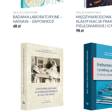
DLA STUDENTÓW
PIELĘGNIARSTWO
BADANIA LABORATORYJNE –
MIĘDZYNARODOWA
HASSAIN – ZAPOWIEDŹ
KLASYFIKACJA PRA
PIELĘGNIARSKIEJ I
68
zł
98
zł