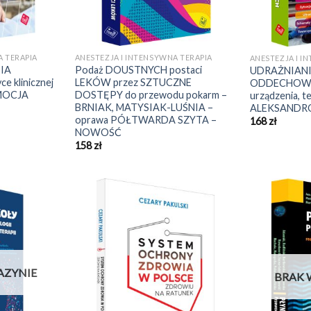
A TERAPIA
ANESTEZJA I INTENSYWNA TERAPIA
ANESTEZJA I I
IA
Podaż DOUSTNYCH postaci
UDRAŻNIAN
 klinicznej
LEKÓW przez SZTUCZNE
ODDECHOWYC
OMOCJA
DOSTĘPY do przewodu pokarm –
urządzenia, te
BRNIAK, MATYSIAK-LUŚNIA –
ALEKSANDR
oprawa PÓŁTWARDA SZYTA –
168
zł
NOWOŚĆ
158
zł
AZYNIE
BRAK 