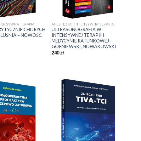
NTENSYWNA TERAPIA
ANESTEZJA I INTENSYWNA TERAPIA
RYTYCZNIE CHORYCH
ULTRASONOGRAFIA W
-LUŚNIA – NOWOŚĆ
INTENSYWNEJ TERAPII I
MEDYCYNIE RATUNKOWEJ –
GÓRNIEWSKI, NOWAKOWSKI
240
zł