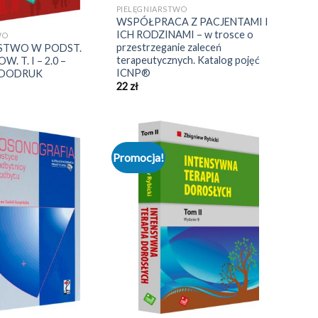
PIELĘGNIARSTWO
WSPÓŁPRACA Z PACJENTAMI I
ICH RODZINAMI – w trosce o
WO
przestrzeganie zaleceń
RSTWO W PODST.
terapeutycznych. Katalog pojęć
. T. I – 2.0 –
ICNP®
 DODRUK
22
zł
Promocja!