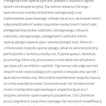
Pielęgniarstwo operacyjne jest jednym z ważnych ogniw
opieki okołooperacyjnej. Na sukces lekarza chirurga –
operatora (w każdej dziedzinie zabiegowej) oraz
zadowolenie operowanego składa się praca, doświadczenie i
odpowiedzialność wielu zespołów medycznych takich jak:
pielęgniarki/położne oddziału zabiegowego, lekarze
oddziału zabiegowego, pielęgniarki i położne bloku
operacyjnego (operacyjne i anestezjologiczne), lekarze –
członkowie zespołu operacyjnego, lekarze anestezjolodzy,
perfuzjoniści, technicy medyczni, fizjoterapeuci, dietetyk,
psycholog kliniczny, pracownicy centralnej sterylizatorni,
sprzątaczki, architekci szpitali. Ogromną rolę odgrywa też
zespół osób wyposażających szpital w bezpieczny sprzęt i
aparaturę medyczną. Wszystkie wymienione zespoły muszą
ze sobą współpracować, komunikować się i proponować
nowe rozwiązania usprawniające organizację pracy i
bezpieczeństwo operowanych pacjentów. Od członków
poszczególnych zespołów wymaga się wysokich kwalifikacji