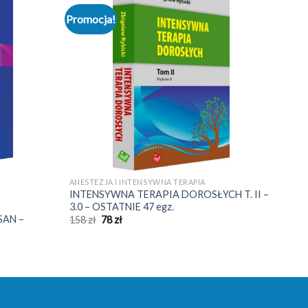
Promocja!
ANESTEZJA I INTENSYWNA TERAPIA
INTENSYWNA TERAPIA DOROSŁYCH T. II –
3.0 – OSTATNIE 47 egz.
AN –
Pierwotna
Aktualna
158
zł
78
zł
cena
cena
wynosiła:
wynosi:
158 zł.
78 zł.