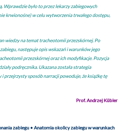
ą. Wprawdzie było to przez lekarzy zabiegowych
ynie krwionośne) w celu wytworzenia trwałego dostępu,
tan wiedzy na temat tracheotomii przezskórnej. Po
o zabiegu, następuje opis wskazań i warunków jego
acheotomii przezskórnej oraz ich modyfikacje. Pozycja
działy podręcznika. Ukazana została strategia
 przejrzysty sposób narracji powoduje, że książkę tę
Prof. Andrzej Kübler
onania zabiegu • Anatomia okolicy zabiegu w warunkach