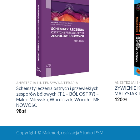
ANESTEZJA I 
ANESTEZJA I INTENSYWNA TERAPIA
ŻYWIENIE 
I –
Schematy leczenia ostrych i przewlekłych
MATYSIAK-
zespołów bólowych (T.1 – BÓL OSTRY) –
Malec-Milewska, Wordliczek, Woroń – ME –
120
zł
NOWOŚĆ
98
zł
Copyright © Makmed, realizacja
Studio PSM