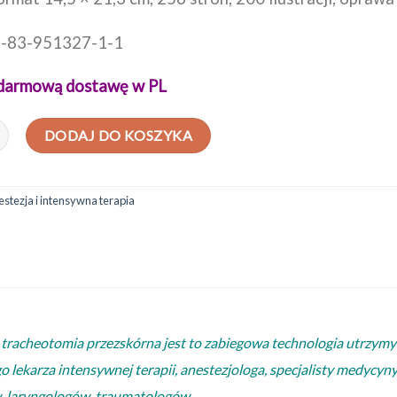
8-83-951327-1-1
darmową dostawę w PL
HEOTOMIA PRZEZSKÓRNA. Podstawy, techniki, strategie - MACIEJE
DODAJ DO KOSZYKA
stezja i intensywna terapia
 że tracheotomia przezskórna jest to zabiegowa technologia utrz
lekarza intensywnej terapii, anestezjologa, specjalisty medycyny
, laryngologów, traumatologów.