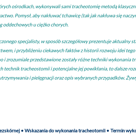
tórych ośrodkach, wykonywali sami tracheotomię metodą klasyczn
actwo. Pomysł, aby nakłuwać tchawicę (tak jak nakłuwa się nacz
g oddechowych u ciężko chorych.
czonego specjalisty, w sposób szczegółowy prezentuje aktualny s
wem, i przybliżeniu ciekawych faktów z historii rozwoju idei teg
o i zrozumiale przedstawione zostały różne techniki wykonania tr
technik tracheostomii i potencjalne jej powikłania, to dalsze roz
trzymywania i pielęgnacji oraz opis wybranych przypadków. Żywy i
zezskórnej • Wskazania do wykonania tracheotomii • Termin wyk