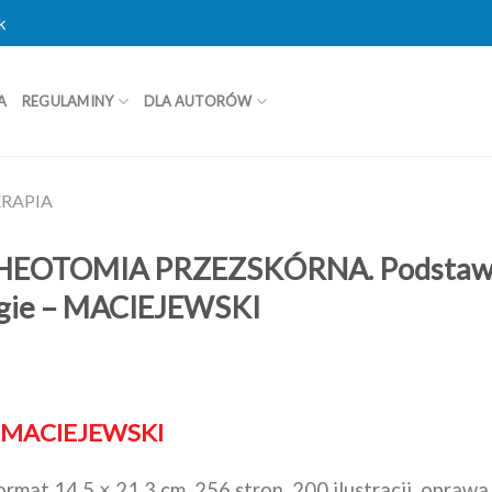
k
A
REGULAMINY
DLA AUTORÓW
ERAPIA
EOTOMIA PRZEZSKÓRNA. Podstawy, 
egie – MACIEJEWSKI
z MACIEJEWSKI
ormat 14,5 × 21,3 cm, 256 stron, 200 ilustracji, opraw