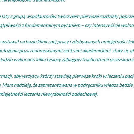
aty z grupą współautorów tworzyłem pierwsze rozdziały poprzednie
ątpliwości z fundamentalnym pytaniem – czy intensywiście wolno
wstawał na bazie klinicznej pracy i zdobywanych umiejętności leka
o położenia poza renomowanymi centrami akademickimi, stały się 
idziu wykonano kilka tysięcy zabiegów tracheotomii przezskórnej 
macji, aby wszyscy, którzy stawiają pierwsze kroki w leczeniu 
. Mam nadzieję, że zaprezentowana w podręczniku wiedza będzie 
umiejętności leczenia niewydolności oddechowej.