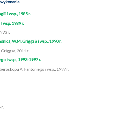
j wykonania
ii i wsp., 1985 r.
i wsp. 1989 r.
993 r.
icą, W.M. Griggs’a i wsp., 1990 r.
 Griggsa, 2011 r.
o i wsp., 1993-1997 r.
roskopu A. Fantoniego i wsp., 1997 r.
 r.