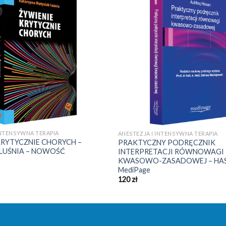
INTENSYWNA TERAPIA
ANESTEZJA I INTENSYWNA TERAPIA
KRYTYCZNIE CHORYCH –
PRAKTYCZNY PODRĘCZNIK
LUŚNIA – NOWOŚĆ
INTERPRETACJI RÓWNOWAGI
KWASOWO-ZASADOWEJ – HAS
MediPage
120
zł