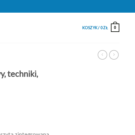
0
KOSZYK /
0
ZŁ
techniki,
a szyta zintegrowana