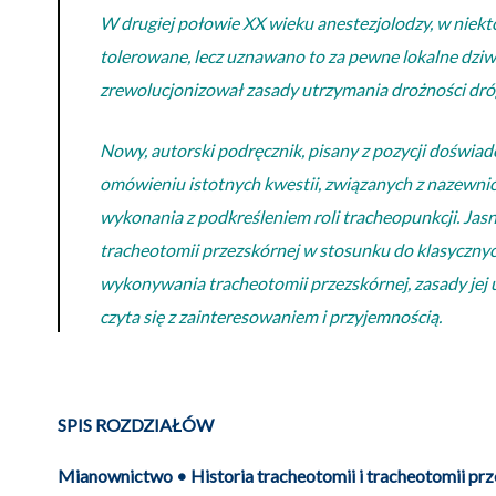
W drugiej połowie XX wieku anestezjolodzy, w niek
tolerowane, lecz uznawano to za pewne lokalne dziw
zrewolucjonizował zasady utrzymania drożności dró
Nowy, autorski podręcznik, pisany z pozycji doświad
omówieniu istotnych kwestii, związanych z nazewnict
wykonania z podkreśleniem roli tracheopunkcji. Jasn
tracheotomii przezskórnej w stosunku do klasycznych 
wykonywania tracheotomii przezskórnej, zasady jej u
czyta się z zainteresowaniem i przyjemnością.
SPIS ROZDZIAŁÓW
Mianownictwo • Historia tracheotomii i tracheotomii pr