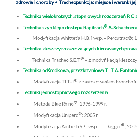
zdrowia i choroby • Tracheopunkcja: miejsce i warunki je
Technika wielokrotnych, stopniowych rozszerzeń P. Ciagl
®
Technika szybkiego dostępu Rapitrach
A. Schachnera 
Modyfikacja Whittet’a H.B. i wsp. – Percutrac®; 1
Technika kleszczy rozszerzających kierowanych prowadn
®
Technika Tracheo S.E.T.
– z modyfikacją kleszczy
Technika odśrodkowa, przezkrtaniowa TLT A. Fantonieg
®
Modyfikacja TLT-J
z zastosowaniem bronchofibe
Techniki jednostopniowego rozszerzenia
®
Metoda Blue Rhino
; 1996-1999 r.
®
Modyfikacja Uniperc
; 2005 r.
®
Modyfikacja Ambesh SP i wsp.- T-Dagger
; 2005
®