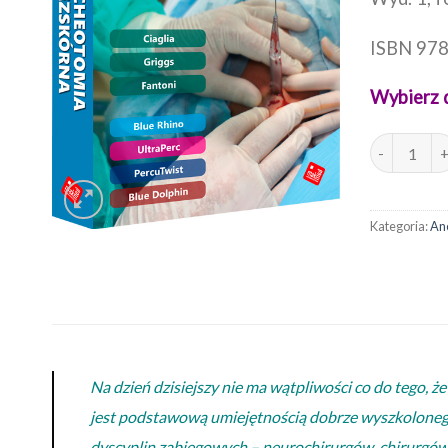
ISBN 97
Wybierz 
ilość TRAC
Kategoria:
Ane
Na dzień dzisiejszy nie ma wątpliwości co do tego,
jest podstawową umiejętnością dobrze wyszkolonego 
dyscyplin zabiegowych – neurochirurgów, chirurgów