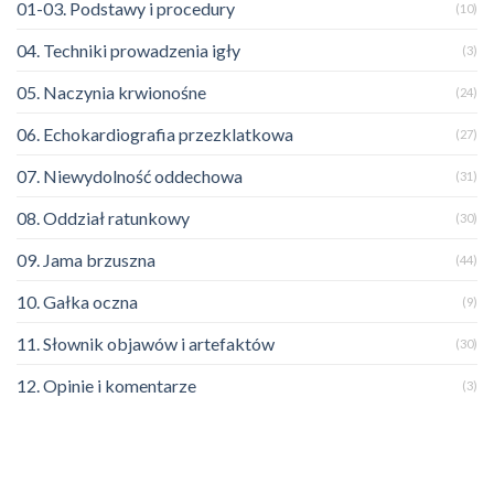
01-03. Podstawy i procedury
(10)
04. Techniki prowadzenia igły
(3)
05. Naczynia krwionośne
(24)
06. Echokardiografia przezklatkowa
(27)
07. Niewydolność oddechowa
(31)
08. Oddział ratunkowy
(30)
09. Jama brzuszna
(44)
10. Gałka oczna
(9)
11. Słownik objawów i artefaktów
(30)
12. Opinie i komentarze
(3)