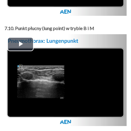
7.10. Punkt płucny (lung point) w trybie B i M
Play
Video