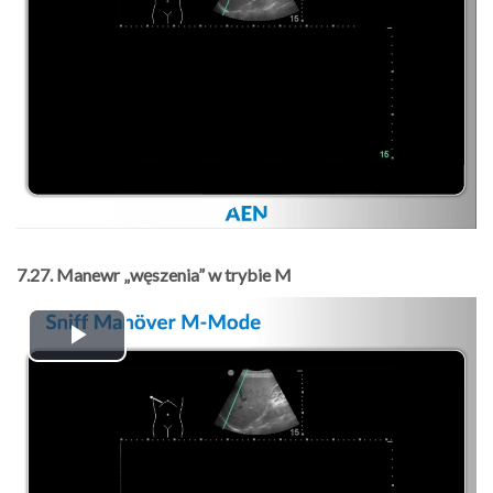
7.27. Manewr „węszenia” w trybie M
Play
Video