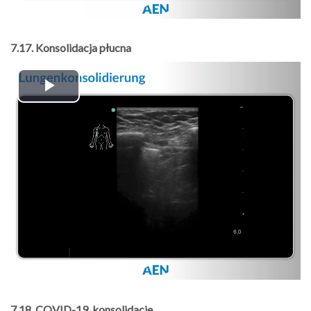
7.17. Konsolidacja płucna
Play
Video
7.18. COVID-19, konsolidacje