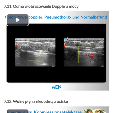
7.11. Odma w obrazowaniu Dopplera mocy
Play
Video
7.12. Wolny płyn z niedodmą z ucisku