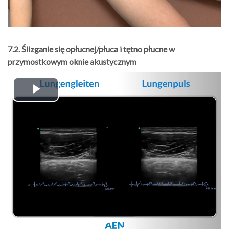
7.2. Ślizganie się opłucnej/płuca i tętno płucne w
przymostkowym oknie akustycznym
Play
Video