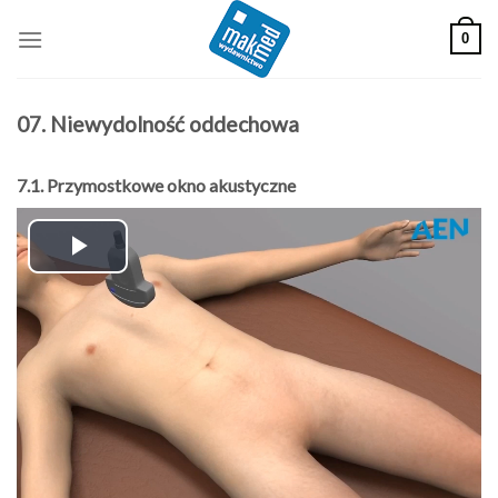
Skip
0
to
content
07. Niewydolność oddechowa
7.1. Przymostkowe okno akustyczne
Play
Video