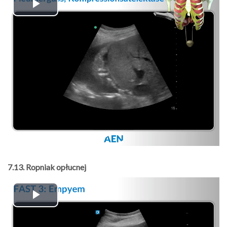
Play
Video
7.13. Ropniak opłucnej
Play