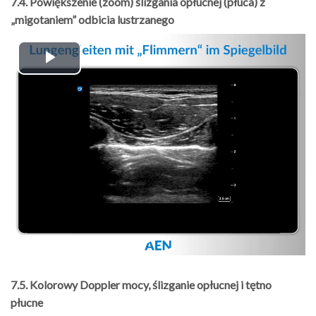
7.4. Powiększenie (zoom) ślizgania opłucnej (płuca) z
„migotaniem” odbicia lustrzanego
Play
Video
7.5. Kolorowy Doppler mocy, ślizganie opłucnej i tętno
płucne