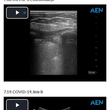
Play
Video
7.19. COVID-19, linie B