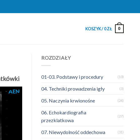
0
KOSZYK /
0
ZŁ
ROZDZIAŁY
01-03. Podstawy i procedury
(10)
atkówki
04. Techniki prowadzenia igły
(3)
05. Naczynia krwionośne
(24)
06. Echokardiografia
(27)
przezklatkowa
07. Niewydolność oddechowa
(31)