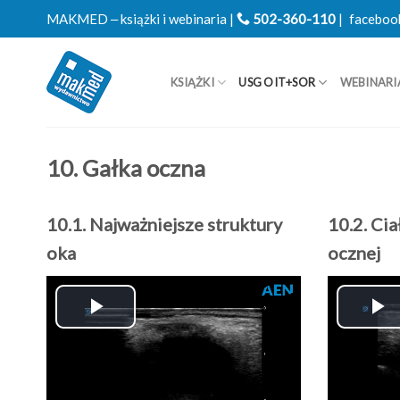
Skip
MAKMED ‒ książki i webinaria |
502-360-110
|
faceboo
to
content
KSIĄŻKI
USG OIT+SOR
WEBINARI
10. Gałka oczna
10.1. Najważniejsze struktury
10.2. Ci
oka
ocznej
Play
P
Video
V