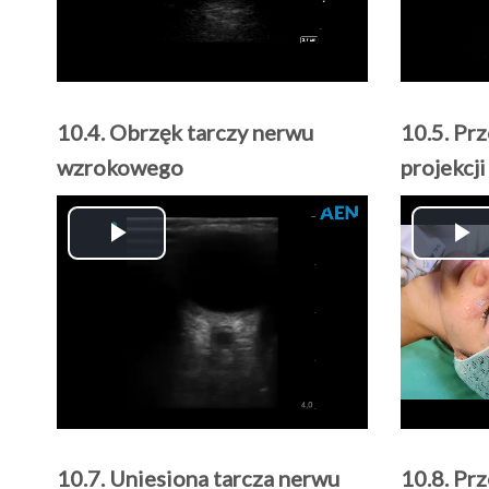
10.4. Obrzęk tarczy nerwu
10.5. Pr
wzrokowego
projekcj
Play
P
Video
V
10.7. Uniesiona tarcza nerwu
10.8. Pr