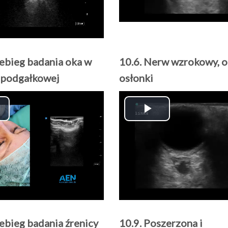
zebieg badania oka w
10.6. Nerw wzrokowy, 
i podgałkowej
osłonki
lay
Play
ideo
Video
zebieg badania źrenicy
10.9. Poszerzona i