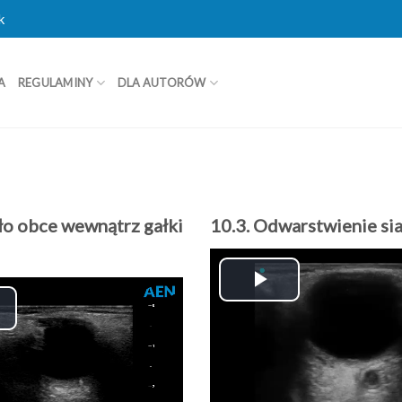
k
A
REGULAMINY
DLA AUTORÓW
ało obce wewnątrz gałki
10.3. Odwarstwienie si
Play
lay
Video
ideo