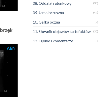
08. Oddział ratunkowy
(30)
09. Jama brzuszna
(44)
10. Gałka oczna
(9)
obrzęk
11. Słownik objawów i artefaktów
(30)
12. Opinie i komentarze
(3)