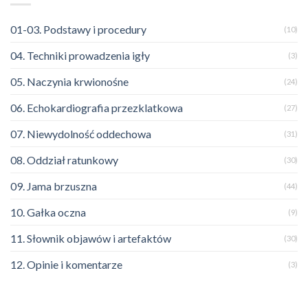
01-03. Podstawy i procedury
(10)
04. Techniki prowadzenia igły
(3)
05. Naczynia krwionośne
(24)
06. Echokardiografia przezklatkowa
(27)
07. Niewydolność oddechowa
(31)
08. Oddział ratunkowy
(30)
09. Jama brzuszna
(44)
10. Gałka oczna
(9)
11. Słownik objawów i artefaktów
(30)
12. Opinie i komentarze
(3)