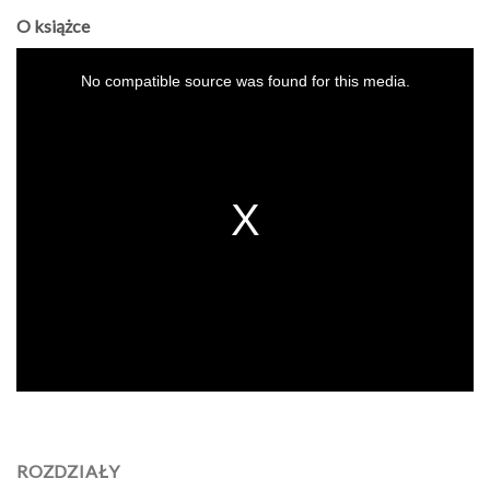
O książce
This
is
a
No compatible source was found for this media.
modal
window.
ROZDZIAŁY