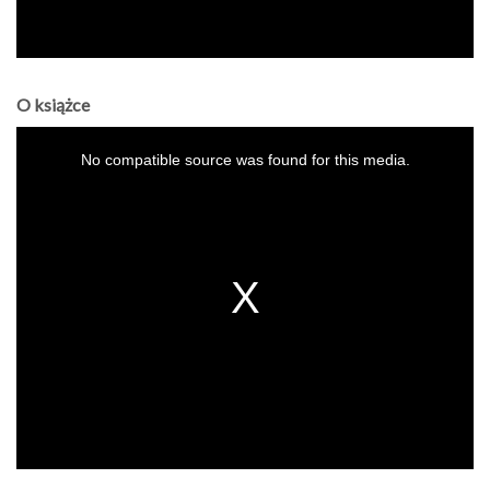
O książce
This
is
a
No compatible source was found for this media.
modal
window.