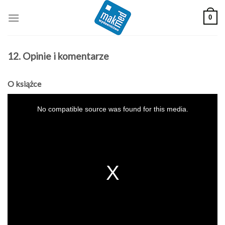
Skip
0
to
content
12. Opinie i komentarze
O książce
This
is
a
No compatible source was found for this media.
modal
window.