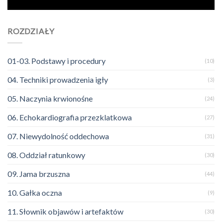
ROZDZIAŁY
01-03. Podstawy i procedury
(10)
04. Techniki prowadzenia igły
(3)
05. Naczynia krwionośne
(24)
06. Echokardiografia przezklatkowa
(27)
07. Niewydolność oddechowa
(31)
08. Oddział ratunkowy
(30)
09. Jama brzuszna
(44)
10. Gałka oczna
(9)
11. Słownik objawów i artefaktów
(30)