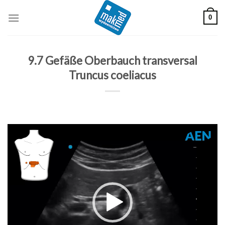
Skip
0
to
content
9.7 Gefäße Oberbauch transversal
Truncus coeliacus
Odtwarzacz
video