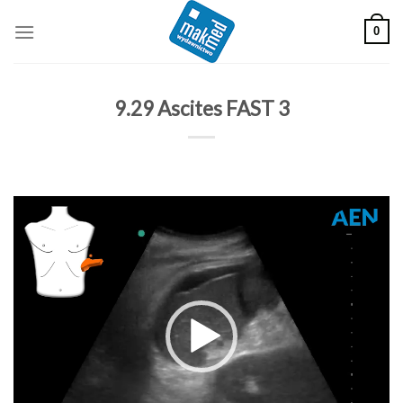
Skip
0
to
content
9.29 Ascites FAST 3
Odtwarzacz
video