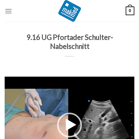
Skip
0
to
content
9.16 UG Pfortader Schulter-
Nabelschnitt
Odtwarzacz
video