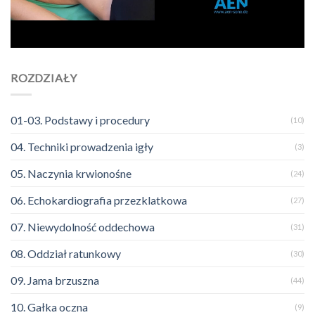
ROZDZIAŁY
01-03. Podstawy i procedury
(10)
04. Techniki prowadzenia igły
(3)
05. Naczynia krwionośne
(24)
06. Echokardiografia przezklatkowa
(27)
07. Niewydolność oddechowa
(31)
08. Oddział ratunkowy
(30)
09. Jama brzuszna
(44)
10. Gałka oczna
(9)