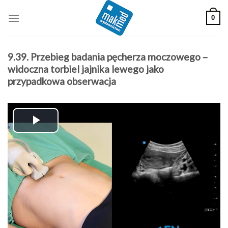
Skip
0
to
content
9.39. Przebieg badania pęcherza moczowego –
widoczna torbiel jajnika lewego jako
przypadkowa obserwacja
Play
Video