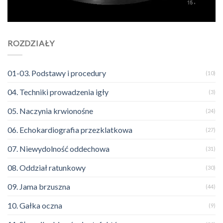
ROZDZIAŁY
01-03. Podstawy i procedury
(10)
04. Techniki prowadzenia igły
(3)
05. Naczynia krwionośne
(24)
06. Echokardiografia przezklatkowa
(27)
07. Niewydolność oddechowa
(31)
08. Oddział ratunkowy
(30)
09. Jama brzuszna
(44)
10. Gałka oczna
(9)