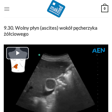
Skip
0
to
content
9.30. Wolny płyn (ascites) wokół pęcherzyka
żółciowego
Play
Video