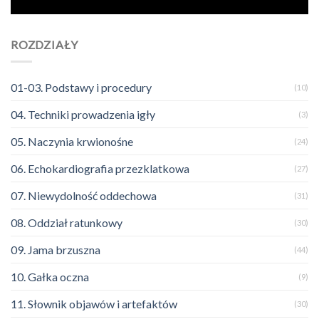
ROZDZIAŁY
01-03. Podstawy i procedury
(10)
04. Techniki prowadzenia igły
(3)
05. Naczynia krwionośne
(24)
06. Echokardiografia przezklatkowa
(27)
07. Niewydolność oddechowa
(31)
08. Oddział ratunkowy
(30)
09. Jama brzuszna
(44)
10. Gałka oczna
(9)
11. Słownik objawów i artefaktów
(30)