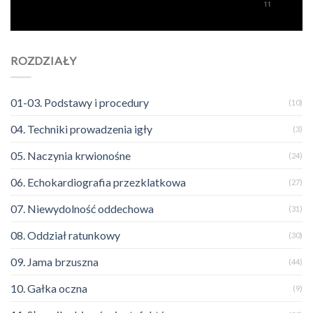
ROZDZIAŁY
01-03. Podstawy i procedury
(10)
04. Techniki prowadzenia igły
(3)
05. Naczynia krwionośne
(24)
06. Echokardiografia przezklatkowa
(27)
07. Niewydolność oddechowa
(31)
08. Oddział ratunkowy
(30)
09. Jama brzuszna
(44)
10. Gałka oczna
(9)