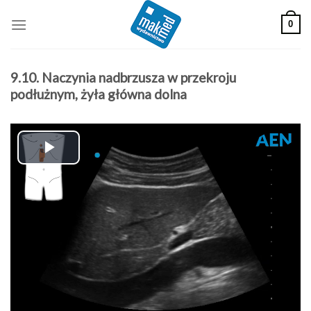
Skip
0
to
content
9.10. Naczynia nadbrzusza w przekroju
podłużnym, żyła główna dolna
Play
Video