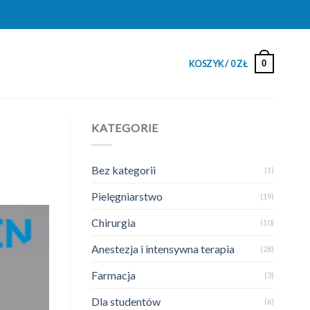
0
KOSZYK /
0
ZŁ
KATEGORIE
Bez kategorii
(1)
Pielęgniarstwo
(19)
Chirurgia
(10)
Anestezja i intensywna terapia
(28)
Farmacja
(3)
Dla studentów
(6)