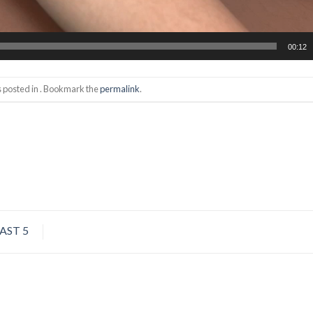
00:12
s posted in . Bookmark the
permalink
.
FAST 5