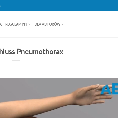
k
A
REGULAMINY
DLA AUTORÓW
chluss Pneumothorax