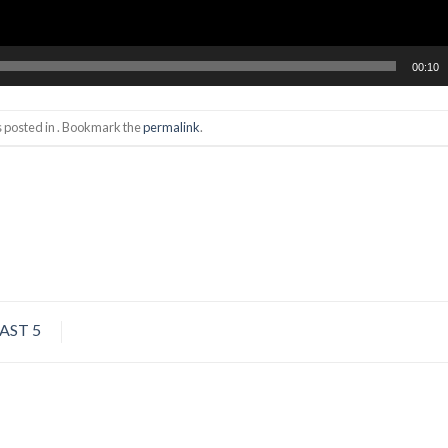
00:10
s posted in . Bookmark the
permalink
.
FAST 5