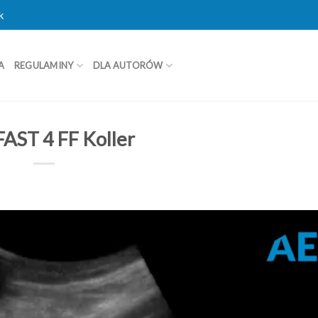
k
A
REGULAMINY
DLA AUTORÓW
FAST 4 FF Koller