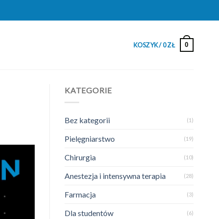
0
KOSZYK /
0
ZŁ
KATEGORIE
Bez kategorii
(1)
Pielęgniarstwo
(19)
Chirurgia
(10)
Anestezja i intensywna terapia
(28)
Farmacja
(3)
Dla studentów
(6)