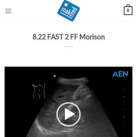
Skip
0
to
content
8.22 FAST 2 FF Morison
Odtwarzacz
video