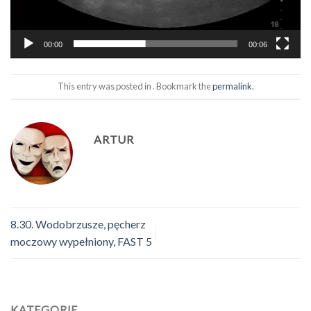
00:00
00:06
This entry was posted in . Bookmark the
permalink
.
ARTUR
8.30. Wodobrzusze, pęcherz
moczowy wypełniony, FAST 5
KATEGORIE