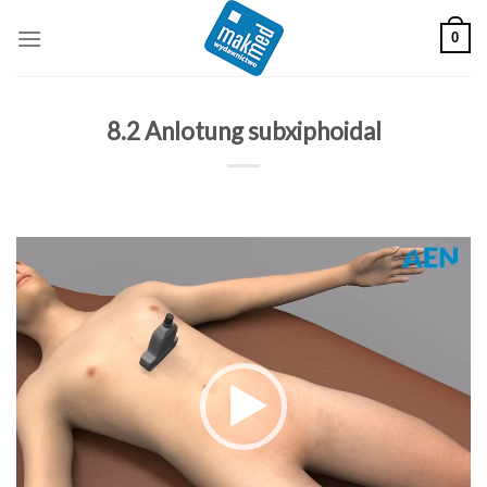
Skip
0
to
content
8.2 Anlotung subxiphoidal
Odtwarzacz
video