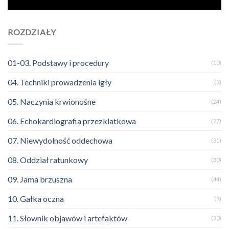
ROZDZIAŁY
01-03. Podstawy i procedury
(10)
04. Techniki prowadzenia igły
(3)
05. Naczynia krwionośne
(24)
06. Echokardiografia przezklatkowa
(27)
07. Niewydolność oddechowa
(31)
08. Oddział ratunkowy
(30)
09. Jama brzuszna
(44)
10. Gałka oczna
(9)
11. Słownik objawów i artefaktów
(30)