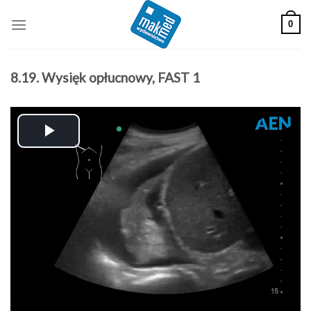
Skip
0
to
content
8.19. Wysięk opłucnowy, FAST 1
Play
Video