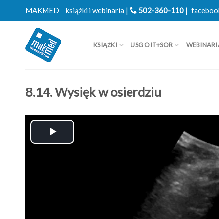
Skip
MAKMED ‒ książki i webinaria |
502-360-110
|
faceboo
to
content
KSIĄŻKI
USG OIT+SOR
WEBINARI
8.14. Wysięk w osierdziu
Play
Video