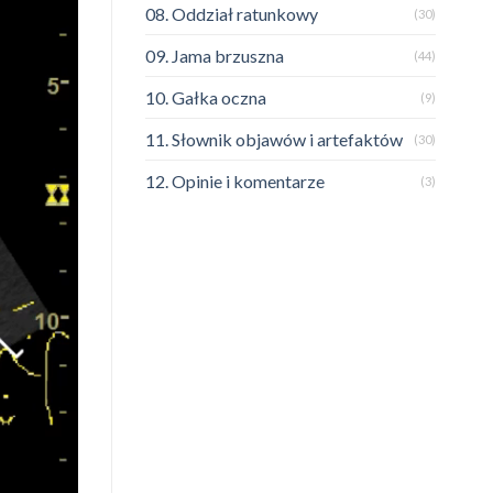
08. Oddział ratunkowy
(30)
09. Jama brzuszna
(44)
10. Gałka oczna
(9)
11. Słownik objawów i artefaktów
(30)
12. Opinie i komentarze
(3)