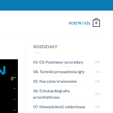
0
KOSZYK /
0
ZŁ
ROZDZIAŁY
01-03. Podstawy i procedury
(10)
04. Techniki prowadzenia igły
(3)
05. Naczynia krwionośne
(24)
06. Echokardiografia
(27)
przezklatkowa
07. Niewydolność oddechowa
(31)