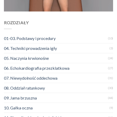
ROZDZIAŁY
01-03. Podstawy i procedury
(10)
04. Techniki prowadzenia igły
(3)
05. Naczynia krwionośne
(24)
06. Echokardiografia przezklatkowa
(27)
07. Niewydolność oddechowa
(31)
08. Oddział ratunkowy
(30)
09. Jama brzuszna
(44)
10. Gałka oczna
(9)