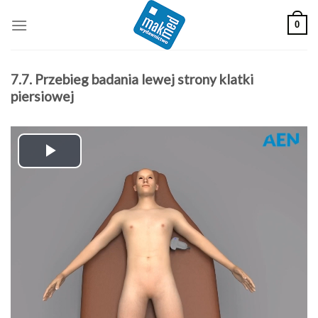
Skip
0
to
content
7.7. Przebieg badania lewej strony klatki
piersiowej
Play
Video