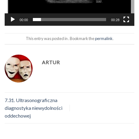
00:00
00:28
This entry was posted in . Bookmark the
permalink
.
ARTUR
7.31. Ultrasonograficzna
diagnostyka niewydolności
oddechowej