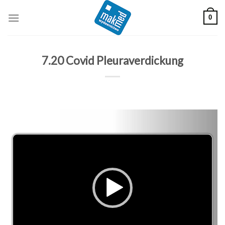
Skip
0
to
content
7.20 Covid Pleuraverdickung
Odtwarzacz
video