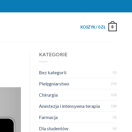
0
KOSZYK /
0
ZŁ
KATEGORIE
Bez kategorii
(1)
Pielęgniarstwo
(19)
Chirurgia
(10)
Anestezja i intensywna terapia
(28)
Farmacja
(3)
Dla studentów
(6)