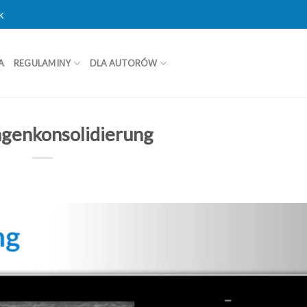
k
A
REGULAMINY
DLA AUTORÓW
ngenkonsolidierung