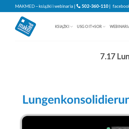
Skip
MAKMED ‒ książki i webinaria |
502-360-110
|
faceboo
to
content
KSIĄŻKI
USG OIT+SOR
WEBINARI
7.17 Lu
Odtwarzacz
video