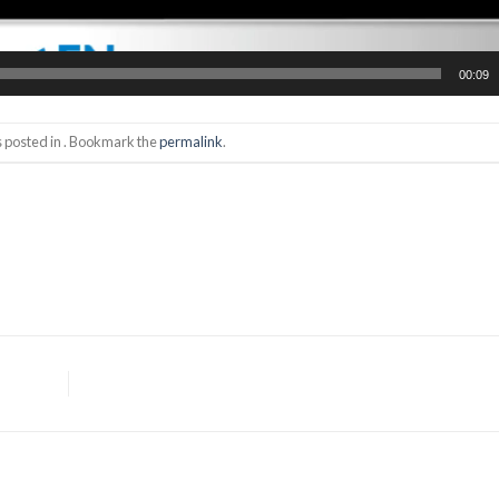
00:09
s posted in . Bookmark the
permalink
.