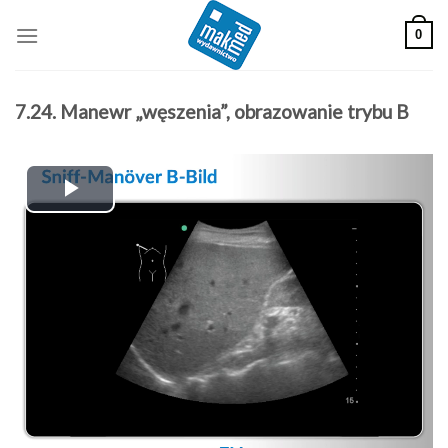
Skip
0
to
content
7.24. Manewr „węszenia”, obrazowanie trybu B
Play
Video