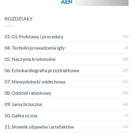
ROZDZIAŁY
01-03. Podstawy i procedury
(10)
04. Techniki prowadzenia igły
(3)
05. Naczynia krwionośne
(24)
06. Echokardiografia przezklatkowa
(27)
07. Niewydolność oddechowa
(31)
08. Oddział ratunkowy
(30)
09. Jama brzuszna
(44)
10. Gałka oczna
(9)
11. Słownik objawów i artefaktów
(30)