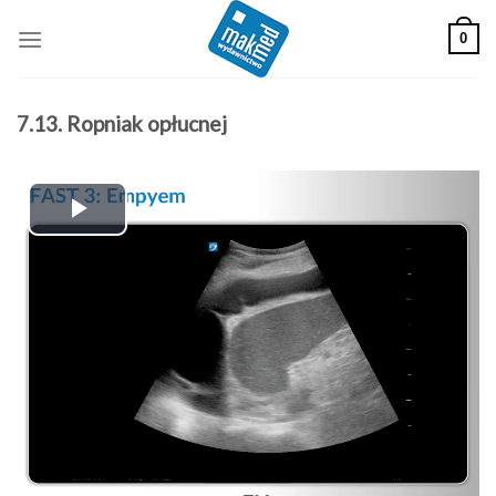
Skip
0
to
content
7.13. Ropniak opłucnej
Play
Video