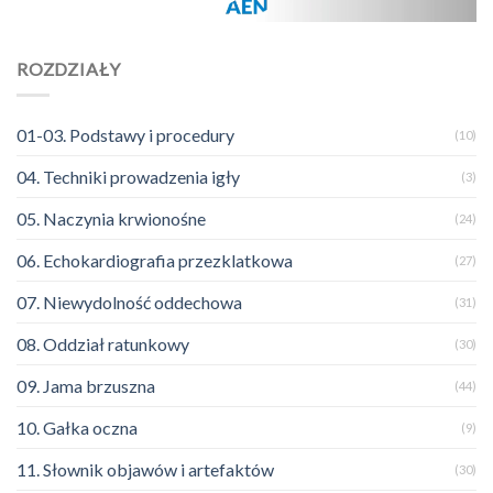
ROZDZIAŁY
01-03. Podstawy i procedury
(10)
04. Techniki prowadzenia igły
(3)
05. Naczynia krwionośne
(24)
06. Echokardiografia przezklatkowa
(27)
07. Niewydolność oddechowa
(31)
08. Oddział ratunkowy
(30)
09. Jama brzuszna
(44)
10. Gałka oczna
(9)
11. Słownik objawów i artefaktów
(30)