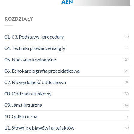
ROZDZIAŁY
01-03. Podstawy i procedury
(10)
04. Techniki prowadzenia igły
(3)
05. Naczynia krwionośne
(24)
06. Echokardiografia przezklatkowa
(27)
07. Niewydolność oddechowa
(31)
08. Oddział ratunkowy
(30)
09. Jama brzuszna
(44)
10. Gałka oczna
(9)
11. Słownik objawów i artefaktów
(30)