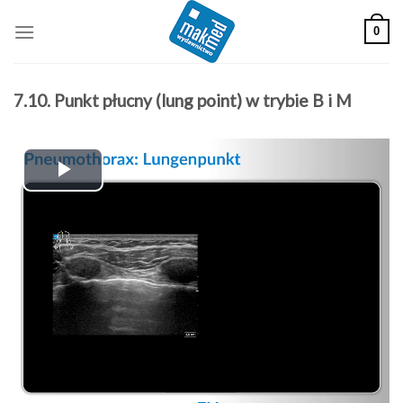
Skip
0
to
content
7.10. Punkt płucny (lung point) w trybie B i M
Play
Video