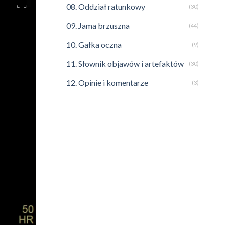
08. Oddział ratunkowy
(30)
09. Jama brzuszna
(44)
10. Gałka oczna
(9)
11. Słownik objawów i artefaktów
(30)
12. Opinie i komentarze
(3)