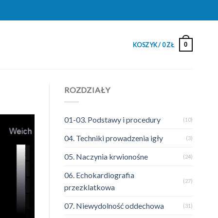
0
KOSZYK /
0
ZŁ
ROZDZIAŁY
01-03. Podstawy i procedury
(10)
04. Techniki prowadzenia igły
(3)
05. Naczynia krwionośne
(24)
06. Echokardiografia
(27)
przezklatkowa
07. Niewydolność oddechowa
(31)