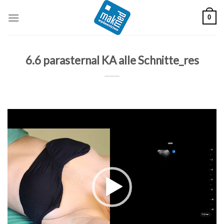
Skip
0
to
content
6.6 parasternal KA alle Schnitte_res
Odtwarzacz
video