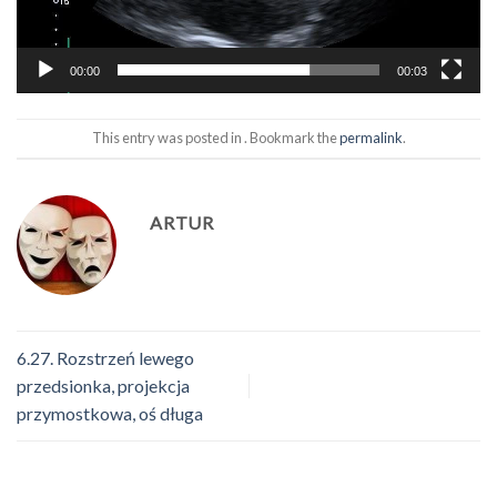
00:00
00:03
This entry was posted in . Bookmark the
permalink
.
ARTUR
6.27. Rozstrzeń lewego
przedsionka, projekcja
przymostkowa, oś długa