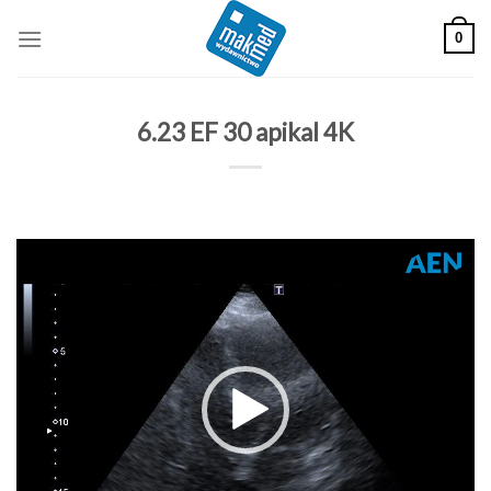
Skip
0
to
content
6.23 EF 30 apikal 4K
Odtwarzacz
video