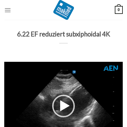
Skip
0
to
content
6.22 EF reduziert subxiphoidal 4K
Odtwarzacz
video