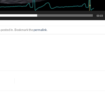
00:03
s posted in . Bookmark the
permalink
.