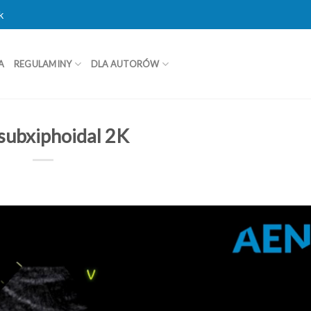
k
A
REGULAMINY
DLA AUTORÓW
subxiphoidal 2K