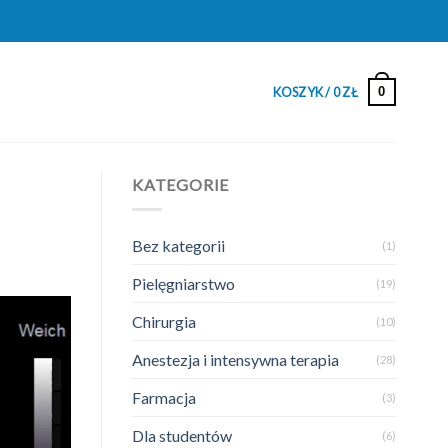
0
KOSZYK /
0
ZŁ
KATEGORIE
Bez kategorii
(1)
Pielęgniarstwo
(19)
Chirurgia
(10)
Anestezja i intensywna terapia
(28)
Farmacja
(3)
Dla studentów
(6)