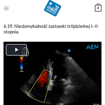
Skip
0
to
content
6.19. Niedomykalność zastawki trójdzielnej I‒II
stopnia
Play
Video