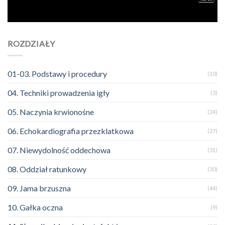
ROZDZIAŁY
01-03. Podstawy i procedury
(10)
04. Techniki prowadzenia igły
(3)
05. Naczynia krwionośne
(24)
06. Echokardiografia przezklatkowa
(27)
07. Niewydolność oddechowa
(31)
08. Oddział ratunkowy
(30)
09. Jama brzuszna
(44)
10. Gałka oczna
(9)