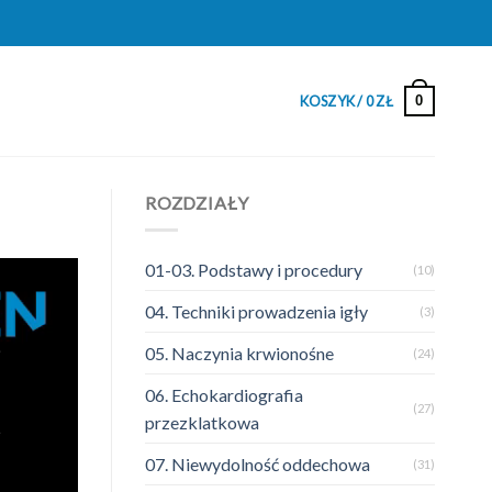
0
KOSZYK /
0
ZŁ
ROZDZIAŁY
01-03. Podstawy i procedury
(10)
04. Techniki prowadzenia igły
(3)
05. Naczynia krwionośne
(24)
06. Echokardiografia
(27)
przezklatkowa
07. Niewydolność oddechowa
(31)