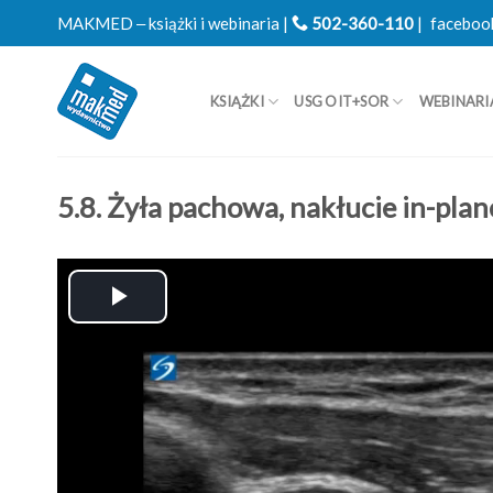
Skip
MAKMED ‒ książki i webinaria |
502-360-110
|
faceboo
to
content
KSIĄŻKI
USG OIT+SOR
WEBINARI
5.8. Żyła pachowa, nakłucie in-plan
Play
Video