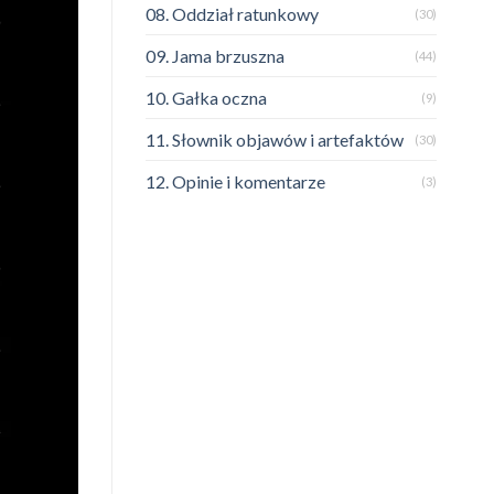
08. Oddział ratunkowy
(30)
09. Jama brzuszna
(44)
10. Gałka oczna
(9)
11. Słownik objawów i artefaktów
(30)
12. Opinie i komentarze
(3)