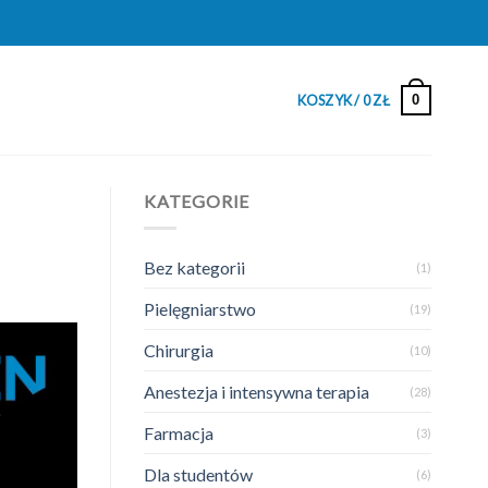
0
KOSZYK /
0
ZŁ
KATEGORIE
Bez kategorii
(1)
Pielęgniarstwo
(19)
Chirurgia
(10)
Anestezja i intensywna terapia
(28)
Farmacja
(3)
Dla studentów
(6)