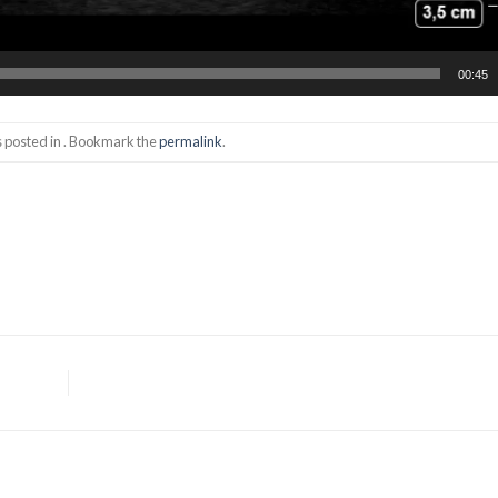
00:45
s posted in . Bookmark the
permalink
.