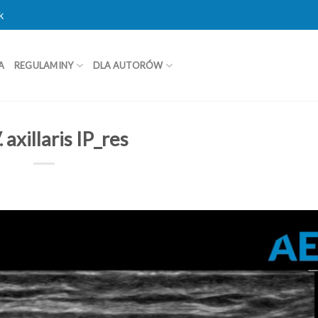
k
A
REGULAMINY
DLA AUTORÓW
. axillaris IP_res