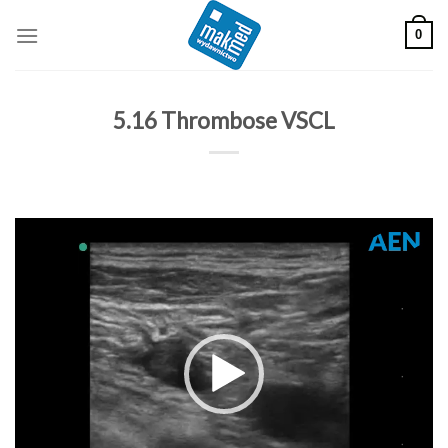
Skip
0
to
content
5.16 Thrombose VSCL
Odtwarzacz
video