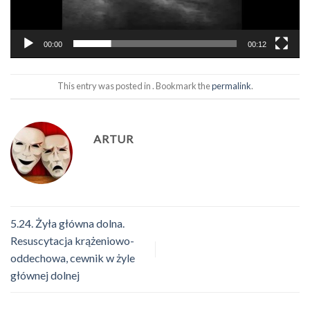
00:00
00:12
This entry was posted in . Bookmark the
permalink
.
ARTUR
5.24. Żyła główna dolna.
Resuscytacja krążeniowo-
oddechowa, cewnik w żyle
głównej dolnej