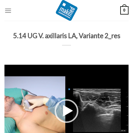
Skip
0
to
content
5.14 UG V. axillaris LA, Variante 2_res
Odtwarzacz
video