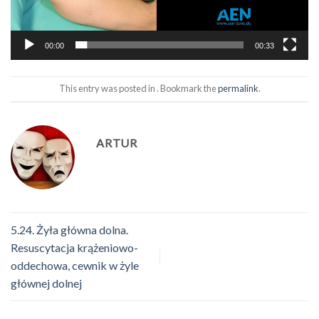
00:00
00:33
This entry was posted in . Bookmark the
permalink
.
ARTUR
5.24. Żyła główna dolna.
Resuscytacja krążeniowo-
oddechowa, cewnik w żyle
głównej dolnej