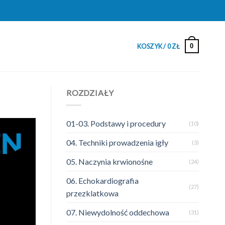
0
KOSZYK /
0
ZŁ
ROZDZIAŁY
01-03. Podstawy i procedury
(10)
04. Techniki prowadzenia igły
(3)
05. Naczynia krwionośne
(24)
06. Echokardiografia
(27)
przezklatkowa
07. Niewydolność oddechowa
(31)