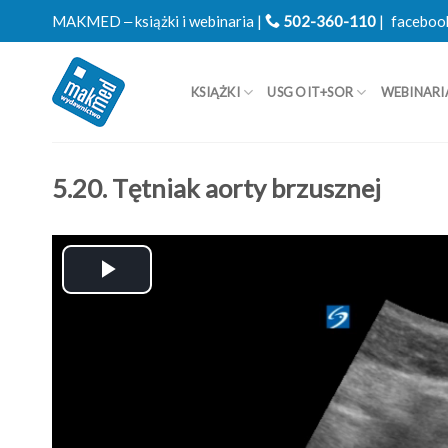
Skip
MAKMED ‒ książki i webinaria |
502-360-110
|
faceboo
to
content
KSIĄŻKI
USG OIT+SOR
WEBINARI
5.20. Tętniak aorty brzusznej
Play
Video