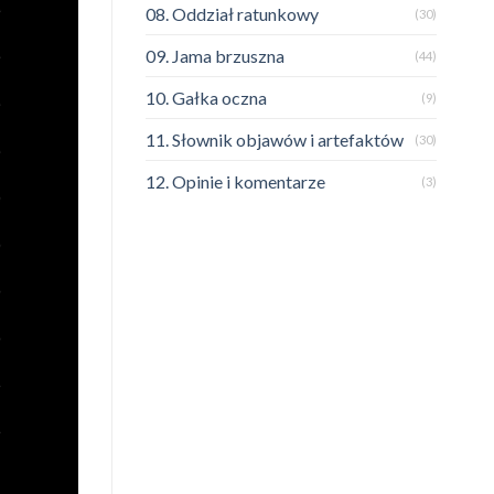
08. Oddział ratunkowy
(30)
09. Jama brzuszna
(44)
10. Gałka oczna
(9)
11. Słownik objawów i artefaktów
(30)
12. Opinie i komentarze
(3)