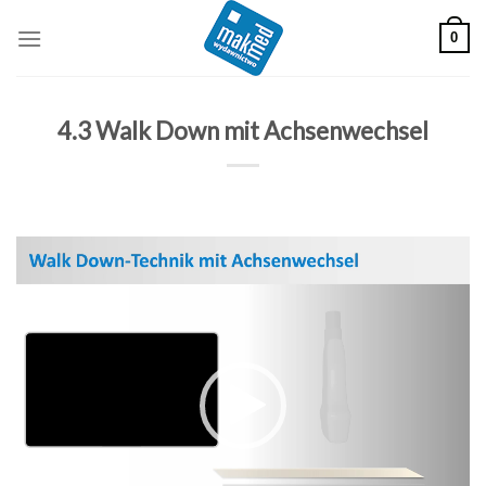
Skip
0
to
content
4.3 Walk Down mit Achsenwechsel
Odtwarzacz
video