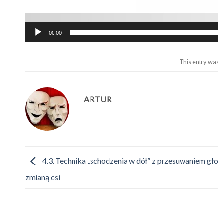
00:00
This entry wa
ARTUR
4.3. Technika „schodzenia w dół” z przesuwaniem gło
zmianą osi