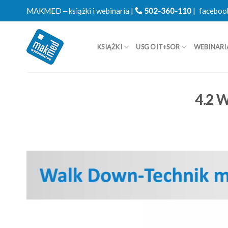
Skip
MAKMED ‒ książki i webinaria |
502-360-110
|
faceboo
to
content
KSIĄŻKI
USG OIT+SOR
WEBINARI
4.2 
Odtwarzacz
video