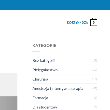
0
KOSZYK /
0
ZŁ
KATEGORIE
Bez kategorii
(1)
Pielęgniarstwo
(19)
Chirurgia
(10)
Anestezja i intensywna terapia
(28)
Farmacja
(3)
Dla studentów
(6)