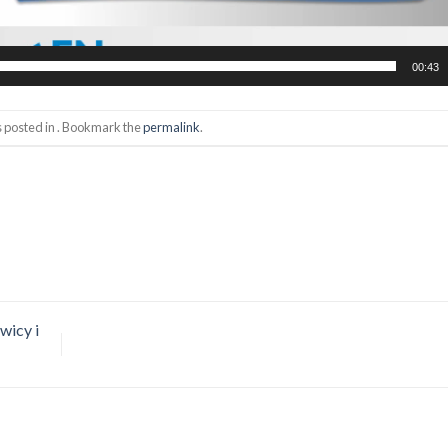
00:43
s posted in . Bookmark the
permalink
.
wicy i