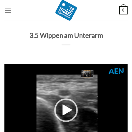
Skip
0
to
content
3.5 Wippen am Unterarm
Odtwarzacz
video