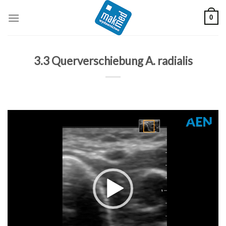
Skip
0
to
content
3.3 Querverschiebung A. radialis
Odtwarzacz
video