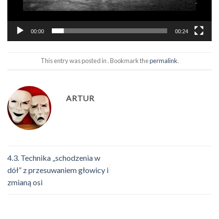
00:00
00:24
This entry was posted in . Bookmark the
permalink
.
ARTUR
4.3. Technika „schodzenia w
dół” z przesuwaniem głowicy i
zmianą osi