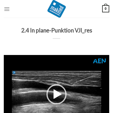
Skip
0
to
content
2.4 In plane-Punktion VJI_res
Odtwarzacz
video