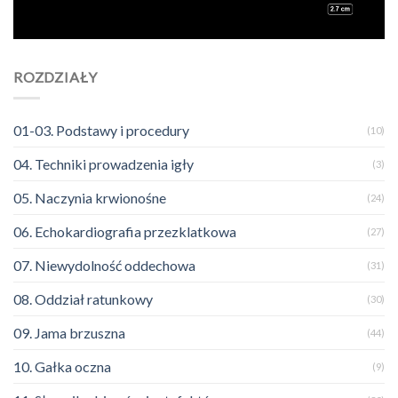
ROZDZIAŁY
01-03. Podstawy i procedury
(10)
04. Techniki prowadzenia igły
(3)
05. Naczynia krwionośne
(24)
06. Echokardiografia przezklatkowa
(27)
07. Niewydolność oddechowa
(31)
08. Oddział ratunkowy
(30)
09. Jama brzuszna
(44)
10. Gałka oczna
(9)