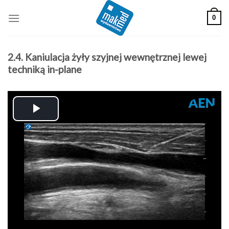
Skip
0
to
content
2.4. Kaniulacja żyły szyjnej wewnętrznej lewej
techniką in-plane
Play
Video