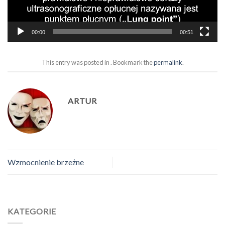
00:00
00:51
This entry was posted in . Bookmark the
permalink
.
ARTUR
Wzmocnienie brzeżne
KATEGORIE