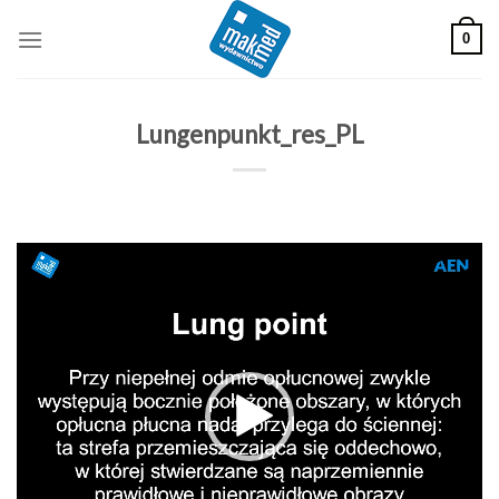
Skip
0
to
content
Lungenpunkt_res_PL
Odtwarzacz
video