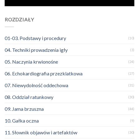
ROZDZIAŁY
01-03. Podstawy i procedury
(10)
04. Techniki prowadzenia igły
(3)
05. Naczynia krwionośne
(24)
06. Echokardiografia przezklatkowa
(27)
07. Niewydolność oddechowa
(31)
08. Oddział ratunkowy
(30)
09. Jama brzuszna
(44)
10. Gałka oczna
(9)
11. Słownik objawów i artefaktów
(30)