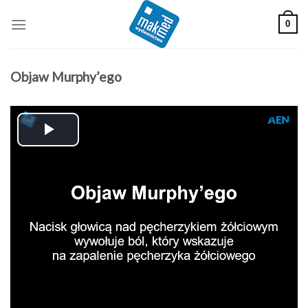
Skip
0
to
content
Objaw Murphy’ego
Play
Video