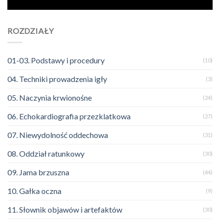
ROZDZIAŁY
01-03. Podstawy i procedury
(10)
04. Techniki prowadzenia igły
(3)
05. Naczynia krwionośne
(24)
06. Echokardiografia przezklatkowa
(27)
07. Niewydolność oddechowa
(31)
08. Oddział ratunkowy
(30)
09. Jama brzuszna
(44)
10. Gałka oczna
(9)
11. Słownik objawów i artefaktów
(30)