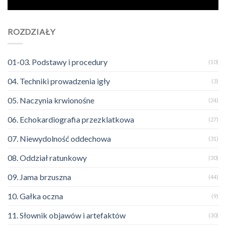
ROZDZIAŁY
01-03. Podstawy i procedury
(10)
04. Techniki prowadzenia igły
(3)
05. Naczynia krwionośne
(24)
06. Echokardiografia przezklatkowa
(27)
07. Niewydolność oddechowa
(31)
08. Oddział ratunkowy
(30)
09. Jama brzuszna
(44)
10. Gałka oczna
(9)
11. Słownik objawów i artefaktów
(30)