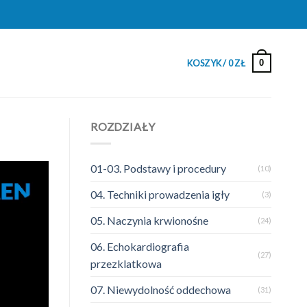
0
KOSZYK /
0
ZŁ
ROZDZIAŁY
01-03. Podstawy i procedury
(10)
04. Techniki prowadzenia igły
(3)
05. Naczynia krwionośne
(24)
06. Echokardiografia
(27)
przezklatkowa
07. Niewydolność oddechowa
(31)