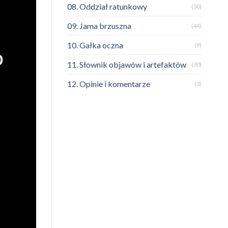
08. Oddział ratunkowy
(30)
09. Jama brzuszna
(44)
10. Gałka oczna
(9)
11. Słownik objawów i artefaktów
(30)
12. Opinie i komentarze
(3)