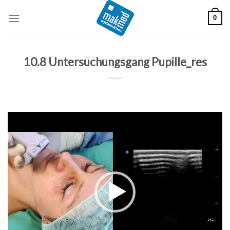
Skip
0
to
content
10.8 Untersuchungsgang Pupille_res
Odtwarzacz
video