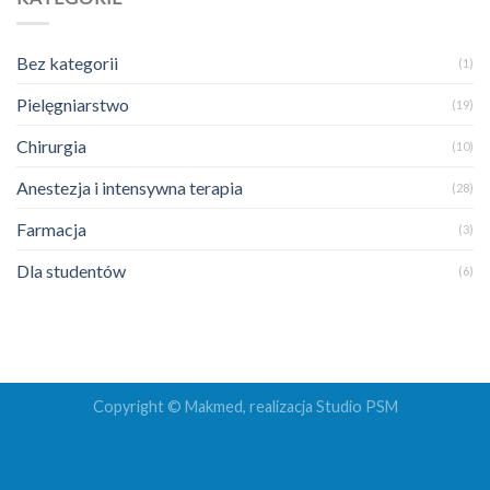
Bez kategorii
(1)
Pielęgniarstwo
(19)
Chirurgia
(10)
Anestezja i intensywna terapia
(28)
Farmacja
(3)
Dla studentów
(6)
Copyright © Makmed, realizacja
Studio PSM